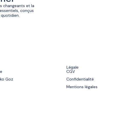
ns changeants et la
 essentiels, conçus
 quotidien.
Légale
re
CGV
sko Goz
Confidentialité
Mentions légales