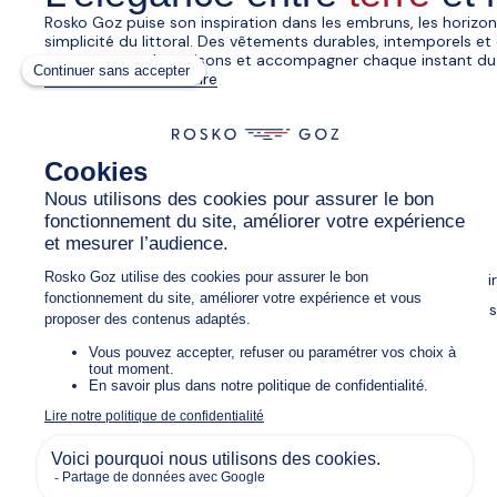
Rosko Goz puise son inspiration dans les embruns, les horizo
simplicité du littoral. Des vêtements durables, intemporels et
pour traverser les saisons et accompagner chaque instant du
Découvrir notre histoire
Aide
Rosko Goz
FAQ
Notre histoi
Mon compte
Magasin Ro
Retours & Remboursement
Plan du site
Contact